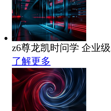
z6尊龙凯时问学 企业级A
了解更多