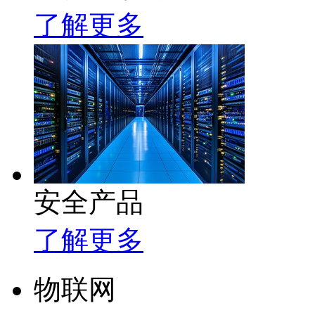
了解更多
安全产品
了解更多
物联网