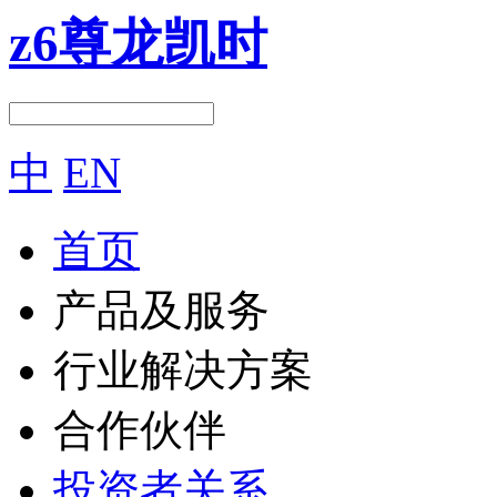
z6尊龙凯时
中
EN
首页
产品及服务
行业解决方案
合作伙伴
投资者关系