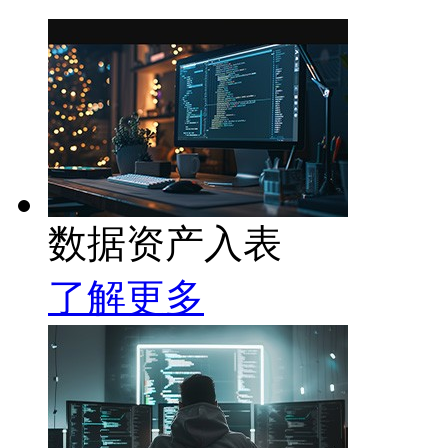
数据资产入表
了解更多