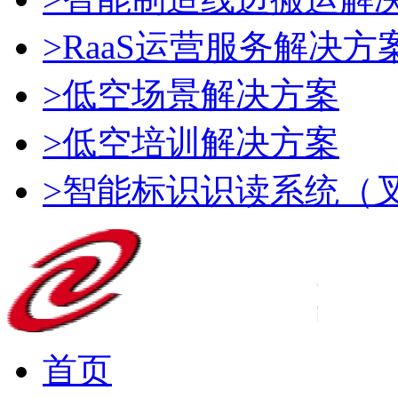
>RaaS运营服务解决方
>低空场景解决方案
>低空培训解决方案
>智能标识识读系统（
首页