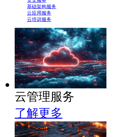
安全服务
基础架构服务
云应用服务
云培训服务
云管理服务
了解更多