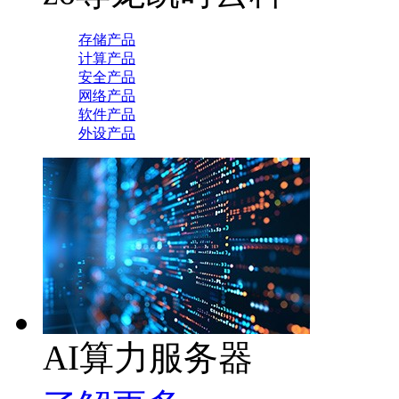
存储产品
计算产品
安全产品
网络产品
软件产品
外设产品
AI算力服务器