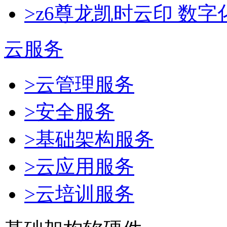
>z6尊龙凯时云印 数
云服务
>云管理服务
>安全服务
>基础架构服务
>云应用服务
>云培训服务