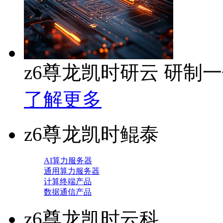
z6尊龙凯时研云 研制
了解更多
z6尊龙凯时鲲泰
AI算力服务器
通用算力服务器
计算终端产品
数据通信产品
z6尊龙凯时云科