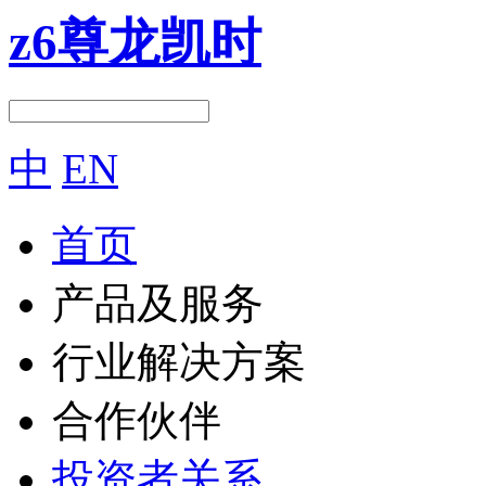
z6尊龙凯时
中
EN
首页
产品及服务
行业解决方案
合作伙伴
投资者关系