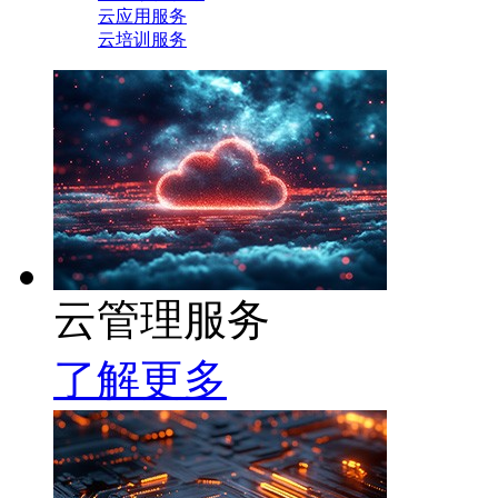
云应用服务
云培训服务
云管理服务
了解更多