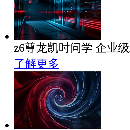
z6尊龙凯时问学 企业级A
了解更多