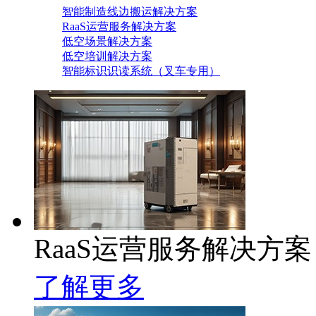
智能制造线边搬运解决方案
RaaS运营服务解决方案
低空场景解决方案
低空培训解决方案
智能标识识读系统（叉车专用）
RaaS运营服务解决方案
了解更多