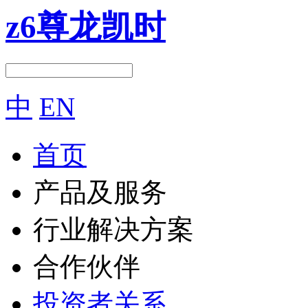
z6尊龙凯时
中
EN
首页
产品及服务
行业解决方案
合作伙伴
投资者关系