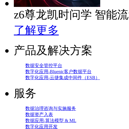
z6尊龙凯时问学 智能
了解更多
产品及解决方案
数据安全管控平台
数字化应用-Bluenic客户数据平台
数字化应用-云捷集成中间件（ESB）
服务
数据治理咨询与实施服务
数据资产入表
数据应用-算法模型 & ML
数字化应用开发