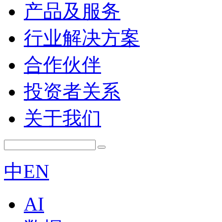
产品及服务
行业解决方案
合作伙伴
投资者关系
关于我们
中
EN
AI