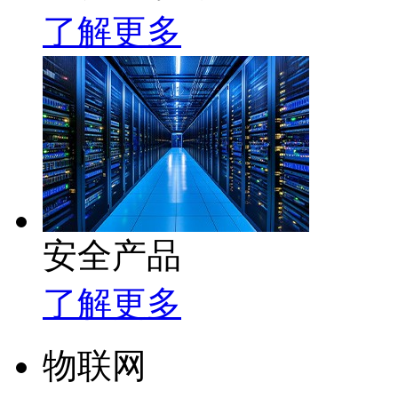
了解更多
安全产品
了解更多
物联网