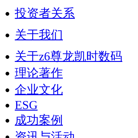
投资者关系
关于我们
关于z6尊龙凯时数码
理论著作
企业文化
ESG
成功案例
资讯与活动