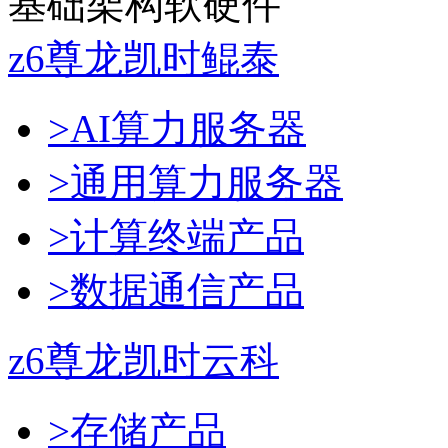
基础架构软硬件
z6尊龙凯时鲲泰
>AI算力服务器
>通用算力服务器
>计算终端产品
>数据通信产品
z6尊龙凯时云科
>存储产品